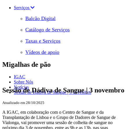
Serviços
Balcão Digital
Catálogo de Serviços
Taxas e Serviços
Vídeos de apoio
Migalhas de pão
IGAC
Sobre Nós
Notícias
Sessão de Dádiva de Sangue | 3 novembro
Sessão de Dádiva de Sangue | 3 novembro
Atualizado em 28/10/2025
A IGAC, em colaboração com o Centro de Sangue e da
Transplantação de Lisboa e o Grupo de Dadores de Sangue de
Vialonga, vai promover uma sessão de colheita de sangue no
próximo dia 3 de novembro, entre as 9h e as 13h, nas suas