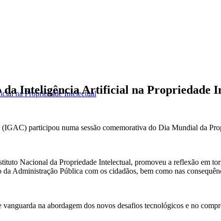
a Inteligência Artificial na Propriedade I
cial na Propriedade Intelectual
is (IGAC) participou numa sessão comemorativa do Dia Mundial da Propr
ituto Nacional da Propriedade Intelectual, promoveu a reflexão em torno
ção da Administração Pública com os cidadãos, bem como nas consequênci
 vanguarda na abordagem dos novos desafios tecnológicos e no comprom