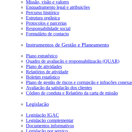
Missão, visão e valores
Enquadramento legal e atribuições
Percurso histórico
Estrutura orgânica
Protocolos e parcerias
Responsabilidade social
Formulário de contacto
Instrumentos de Gestão e Planeamento
Plano estratégico
Quadro de avaliação e responsabilização (QUAR)
Plano de atividades
Relatórios de atividade
Boletim estatístico
Plano de gestão de riscos e corrupção e infrações conexa
Avaliação da satisfação dos clientes
Código de conduta e Relatório da carta de missão
Legislação
Legislação IGAC
Legislação complementar
Documentos informativos
Legislação por serviço