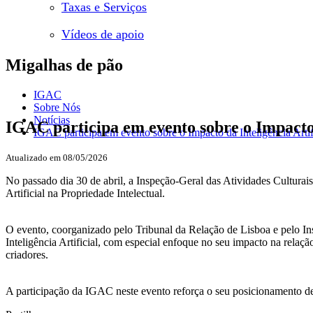
Taxas e Serviços
Vídeos de apoio
Migalhas de pão
IGAC
Sobre Nós
Notícias
IGAC participa em evento sobre o Impacto d
IGAC participa em evento sobre o Impacto da Inteligência Artifi
Atualizado em 08/05/2026
No passado dia 30 de abril, a Inspeção-Geral das Atividades Cultura
Artificial na Propriedade Intelectual.
O evento, coorganizado pelo Tribunal da Relação de Lisboa e pelo Inst
Inteligência Artificial, com especial enfoque no seu impacto na rela
criadores.
A participação da IGAC neste evento reforça o seu posicionamento de